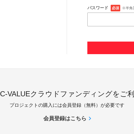
パスワード
必須
※半角
C-VALUEクラウドファンディングをご
プロジェクトの購入には会員登録（無料）が必要です
会員登録はこちら