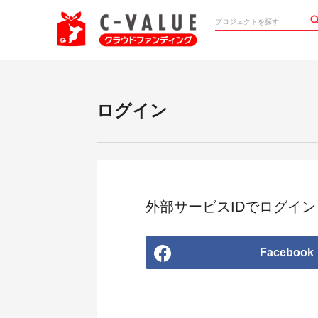
ログイン
外部サービスIDでログイン
Facebook