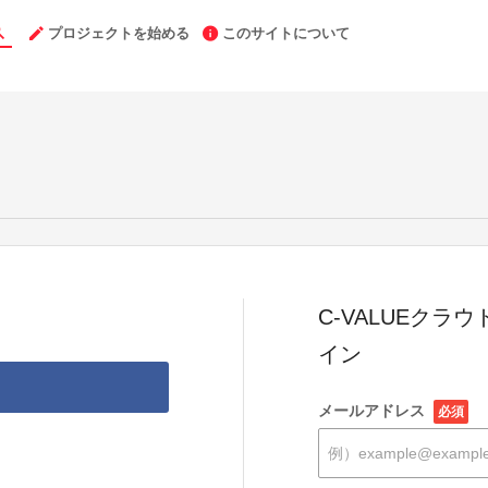
プロジェクトを始める
このサイトについて
C-VALUEクラ
イン
メールアドレス
必須