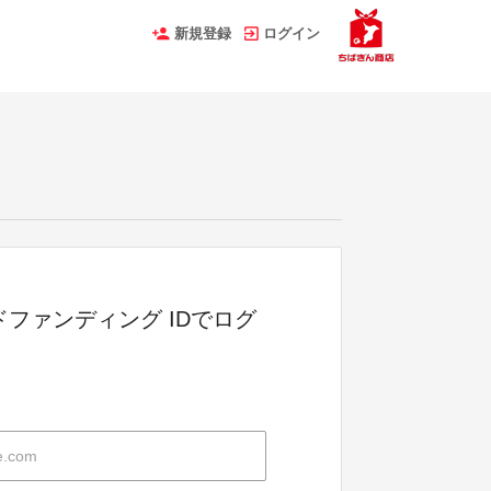
新規登録
ログイン
ウドファンディング IDでログ