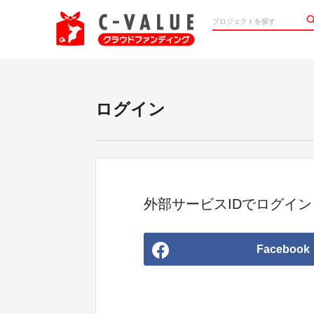
ログイン
外部サービスIDでログイン
Facebook