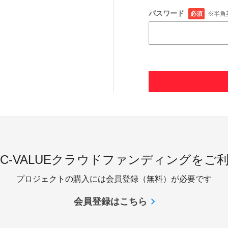
パスワード
必須
※半角
C-VALUEクラウドファンディングをご
プロジェクトの購入には会員登録（無料）が必要です
会員登録はこちら