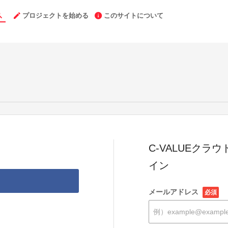
プロジェクトを始める
このサイトについて
C-VALUEクラ
イン
メールアドレス
必須