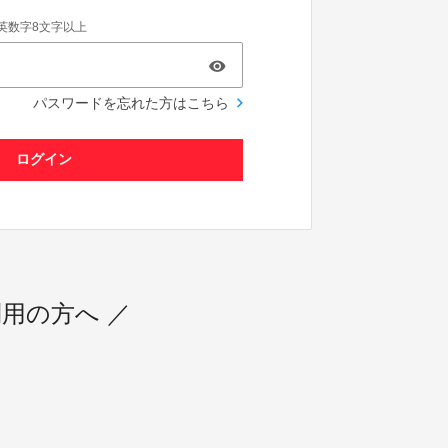
英数字8文字以上
パスワードを忘れた方はこちら
ログイン
利用の方へ ／