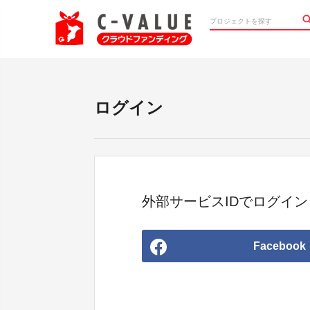
ログイン
外部サービスIDでログイン
Facebook