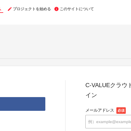
プロジェクトを始める
このサイトについて
C-VALUEクラ
イン
メールアドレス
必須