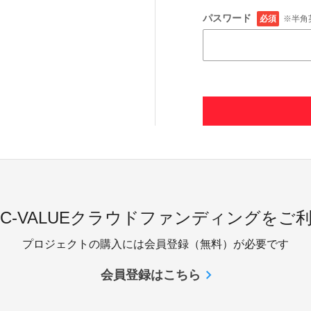
パスワード
必須
※半角
C-VALUEクラウドファンディングをご
プロジェクトの購入には会員登録（無料）が必要です
会員登録はこちら