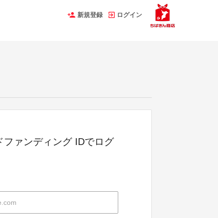
新規登録
ログイン
ウドファンディング IDでログ