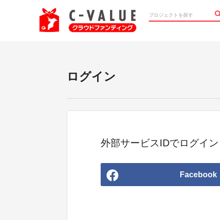
ログイン
外部サービスIDでログイン
Facebook