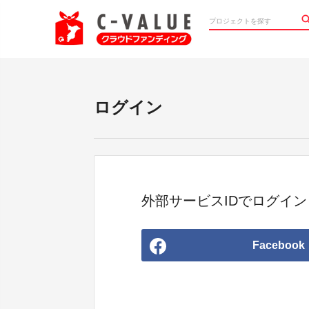
ログイン
外部サービスIDでログイン
Facebook