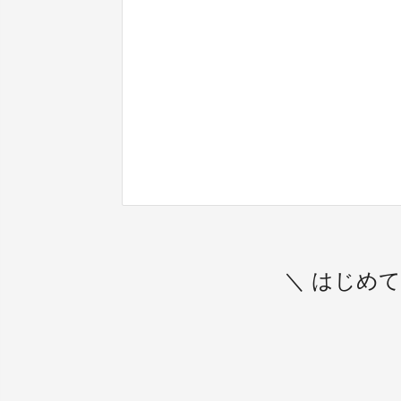
＼ はじめて