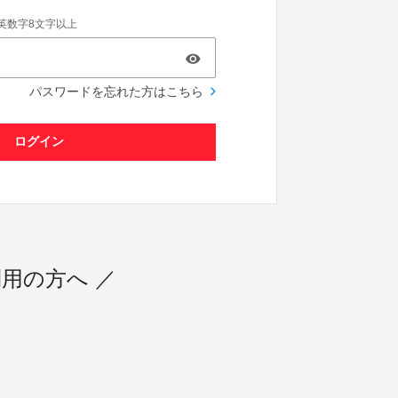
英数字8文字以上
パスワードを忘れた方はこちら
ログイン
利用の方へ ／