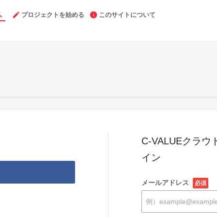
プロジェクトを始める
このサイトについて
C-VALUEクラ
イン
メールアドレス
必須