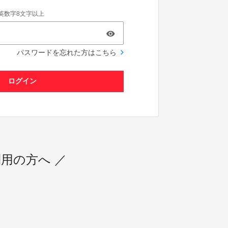
英数字8文字以上
パスワードを忘れた方はこちら
ログイン
利用の方へ ／