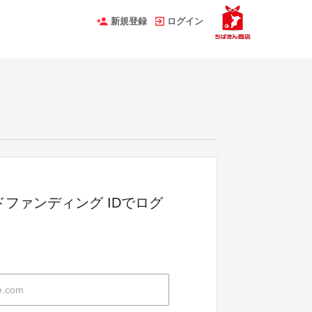
新規登録
ログイン
ウドファンディング IDでログ