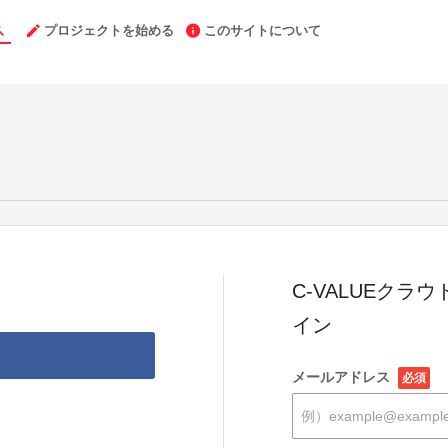
プロジェクトを始める
このサイトについて
C-VALUEクラ
イン
メールアドレス
必須