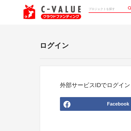
ログイン
外部サービスIDでログイン
Facebook