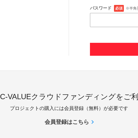
パスワード
必須
※半角
C-VALUEクラウドファンディングをご
プロジェクトの購入には会員登録（無料）が必要です
会員登録はこちら