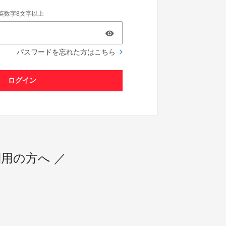
英数字8文字以上
パスワードを忘れた方はこちら
ログイン
利用の方へ ／