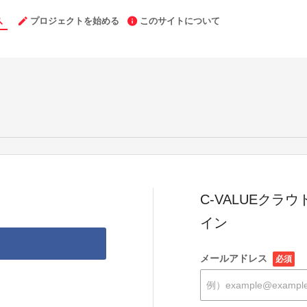
プロジェクトを始める
このサイトについて
C-VALUEクラ
イン
メールアドレス
必須