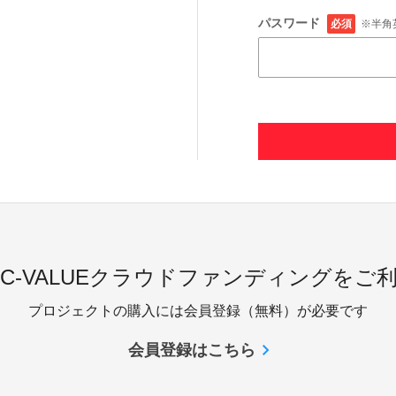
パスワード
必須
※半角
C-VALUEクラウドファンディングをご
プロジェクトの購入には会員登録（無料）が必要です
会員登録はこちら