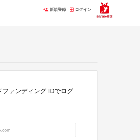
新規登録
ログイン
ウドファンディング IDでログ