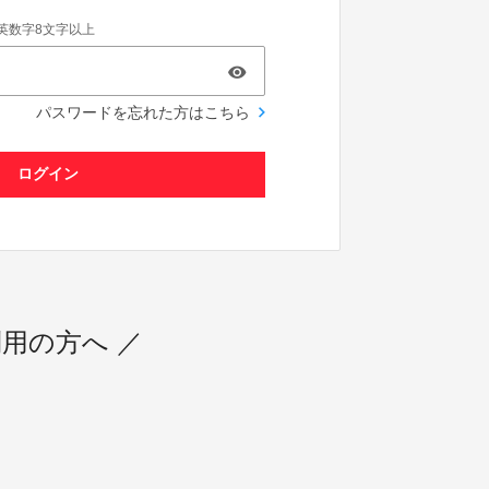
英数字8文字以上
パスワードを忘れた方はこちら
ログイン
利用の方へ ／