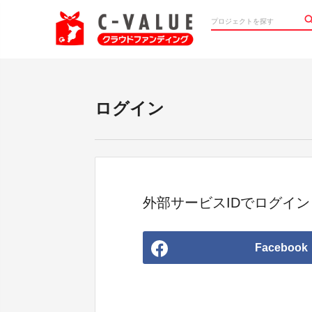
ログイン
外部サービスIDでログイン
Facebook