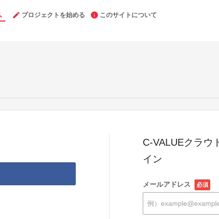
プロジェクトを始める
このサイトについて
C-VALUEクラ
イン
メールアドレス
必須