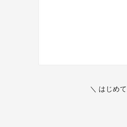
＼ はじめて