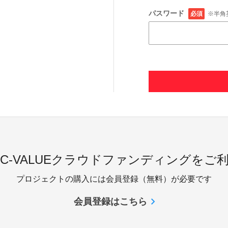
パスワード
必須
※半角
C-VALUEクラウドファンディングをご
プロジェクトの購入には会員登録（無料）が必要です
会員登録はこちら