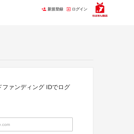
新規登録
ログイン
ウドファンディング IDでログ