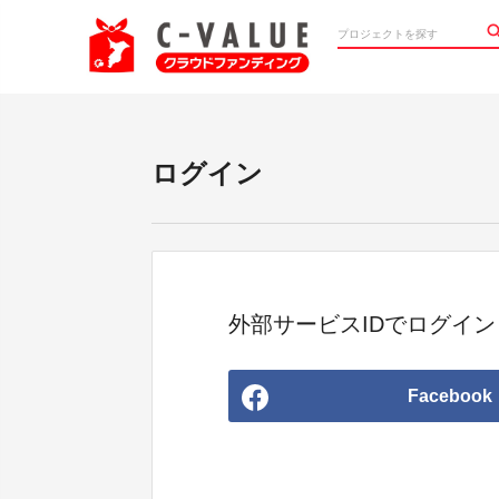
ログイン
外部サービスIDでログイン
Facebook