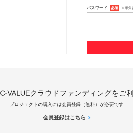
パスワード
必須
※半角
C-VALUEクラウドファンディングをご
プロジェクトの購入には会員登録（無料）が必要です
会員登録はこちら