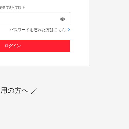
英数字8文字以上
パスワードを忘れた方はこちら
ログイン
利用の方へ ／