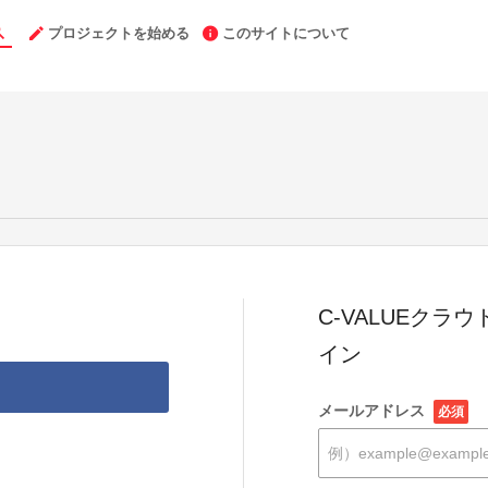
プロジェクトを始める
このサイトについて
C-VALUEクラ
イン
メールアドレス
必須