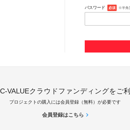
パスワード
必須
※半角
C-VALUEクラウドファンディングをご
プロジェクトの購入には会員登録（無料）が必要です
会員登録はこちら