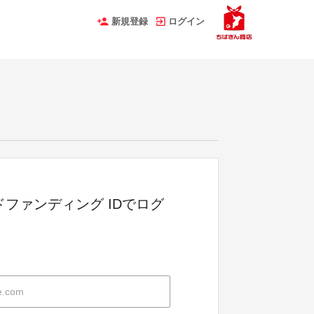
新規登録
ログイン
ウドファンディング IDでログ