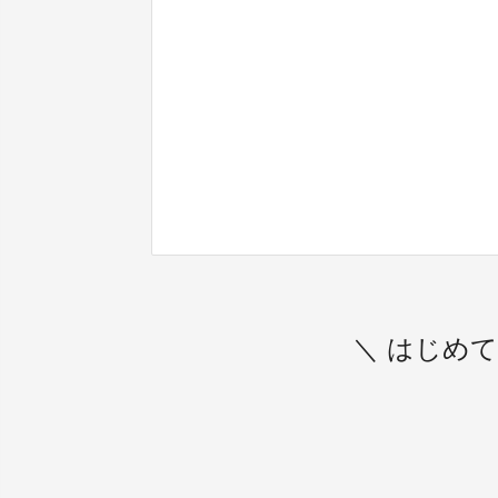
＼ はじめて