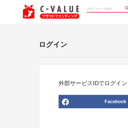
ログイン
外部サービスIDでログイン
Facebook