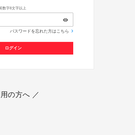
英数字8文字以上
パスワードを忘れた方はこちら
ログイン
利用の方へ ／