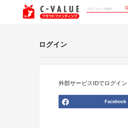
ログイン
外部サービスIDでログイン
Facebook