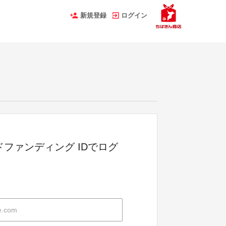
新規登録
ログイン
ウドファンディング IDでログ