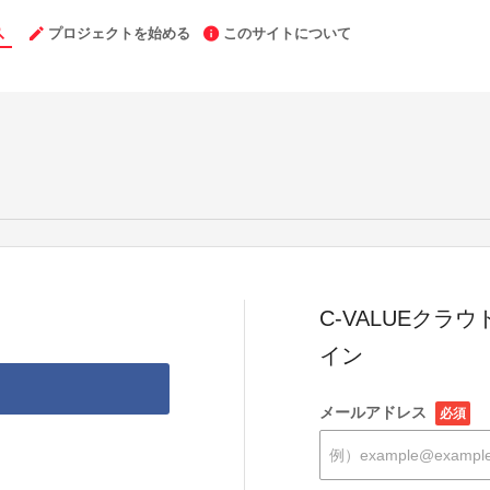
プロジェクトを始める
このサイトについて
C-VALUEクラ
イン
メールアドレス
必須