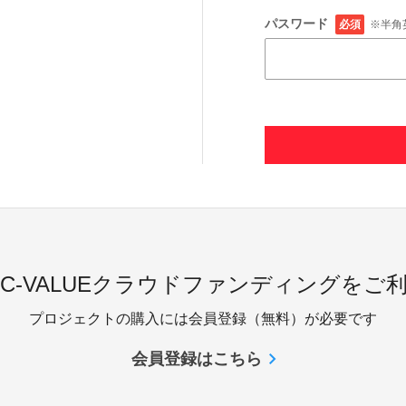
パスワード
必須
※半角
C-VALUEクラウドファンディングをご
プロジェクトの購入には会員登録（無料）が必要です
会員登録はこちら