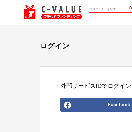
ログイン
外部サービスIDでログイン
Facebook