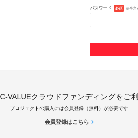
パスワード
必須
※半角
C-VALUEクラウドファンディングをご
プロジェクトの購入には会員登録（無料）が必要です
会員登録はこちら