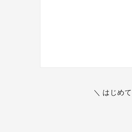
＼ はじめて