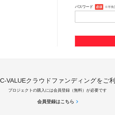
パスワード
必須
※半角
C-VALUEクラウドファンディングをご
プロジェクトの購入には会員登録（無料）が必要です
会員登録はこちら