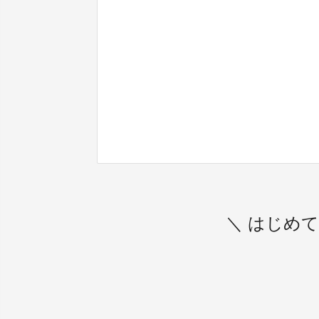
＼ はじめて