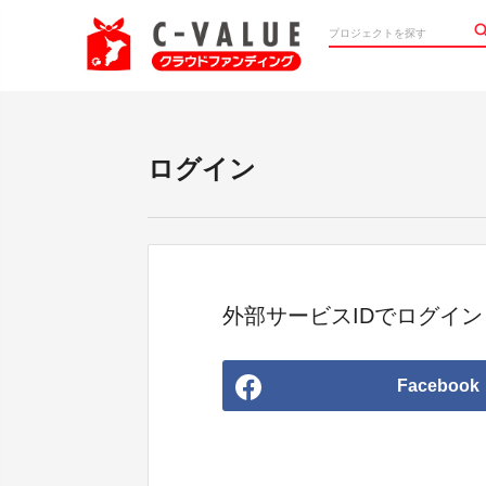
ログイン
外部サービスIDでログイン
Facebook