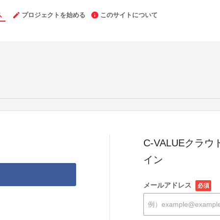
プロジェクトを始める
このサイトについて
C-VALUEクラ
イン
メールアドレス
必須