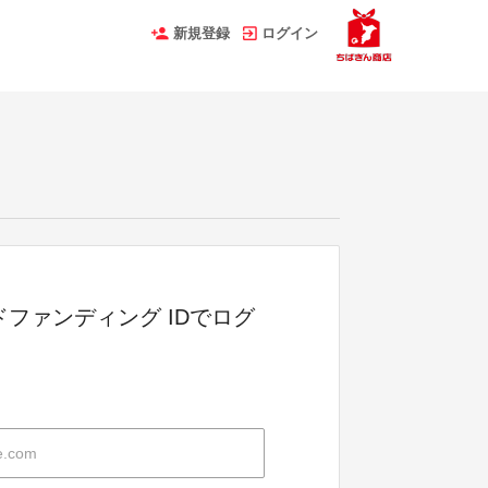
新規登録
ログイン
ウドファンディング IDでログ