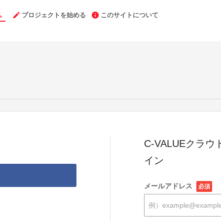
プロジェクトを始める
このサイトについて
C-VALUEクラ
イン
メールアドレス
必須