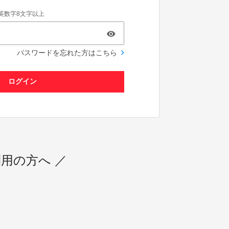
英数字8文字以上
パスワードを忘れた方はこちら
ログイン
利用の方へ ／