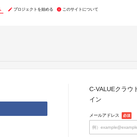
プロジェクトを始める
このサイトについて
C-VALUEクラ
イン
メールアドレス
必須