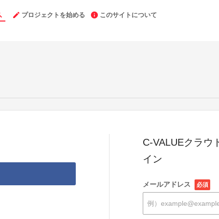
プロジェクトを始める
このサイトについて
C-VALUEクラ
イン
メールアドレス
必須