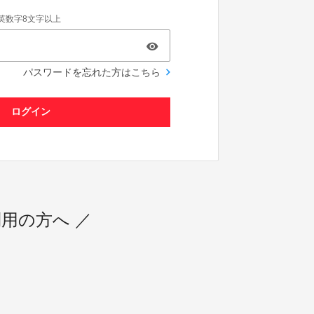
英数字8文字以上
パスワードを忘れた方はこちら
ログイン
利用の方へ ／