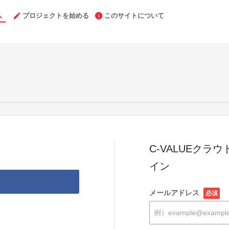
プロジェクトを始める
このサイトについて
C-VALUEクラ
イン
メールアドレス
必須