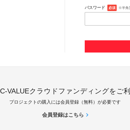
パスワード
必須
※半角
C-VALUEクラウドファンディングをご
プロジェクトの購入には会員登録（無料）が必要です
会員登録はこちら