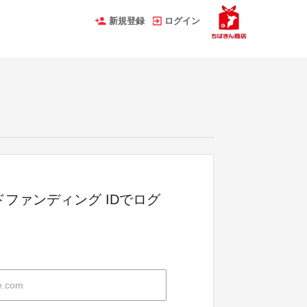
新規登録
ログイン
ウドファンディング IDでログ