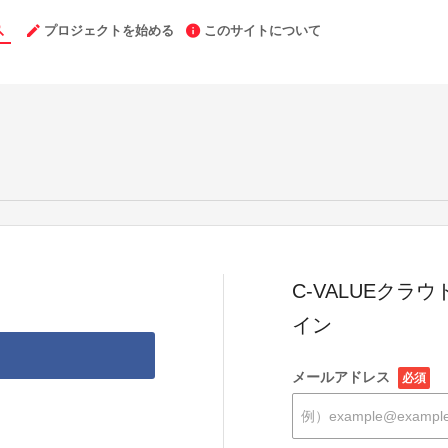
プロジェクトを始める
このサイトについて
C-VALUEクラ
イン
メールアドレス
必須