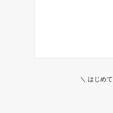
＼ はじめて