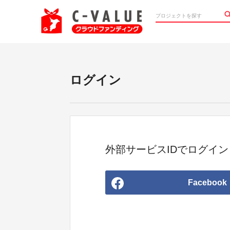
ログイン
外部サービスIDでログイン
Facebook