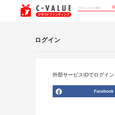
ログイン
外部サービスIDでログイン
Facebook