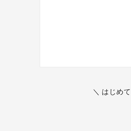
＼ はじめて