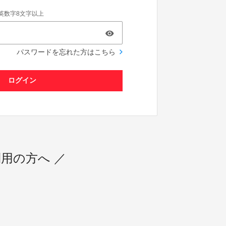
英数字8文字以上
パスワードを忘れた方はこちら
ログイン
利用の方へ ／