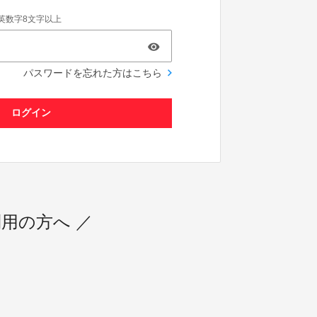
英数字8文字以上
パスワードを忘れた方はこちら
ログイン
利用の方へ ／