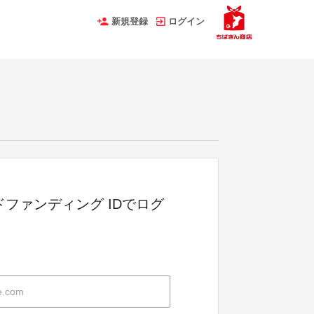
新規登録
ログイン
ウドファンディング IDでログ