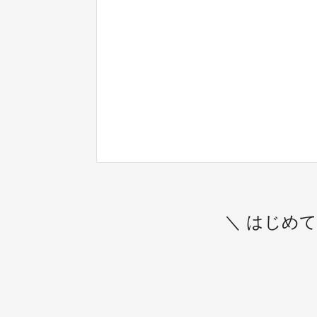
＼ はじめて