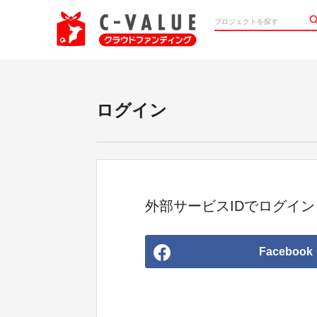
ログイン
外部サービスIDでログイン
Facebook