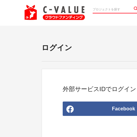
ログイン
外部サービスIDでログイン
Facebook