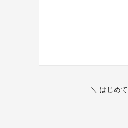
＼ はじめて