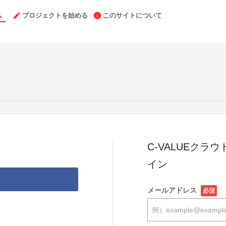
プロジェクトを始める
このサイトについて
C-VALUEクラ
イン
メールアドレス
必須