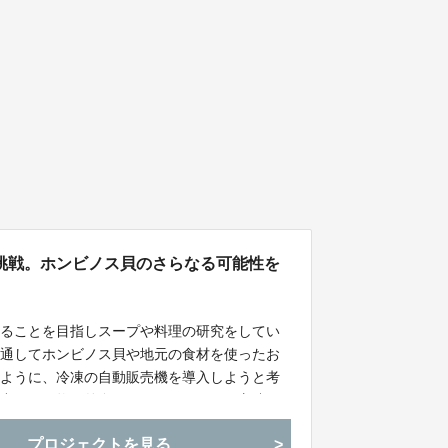
挑戦。ホンビノス貝のさらなる可能性を
なることを目指しスープや料理の研究をしてい
を通してホンビノス貝や地元の食材を使ったお
るように、冷凍の自動販売機を導入しようと考
の中、買い物や外食がなかなかできない方達も
店の味が味わえるように工夫した商品を開発中
プロジェクトを見る
すので、ぜひ召し上がってください！