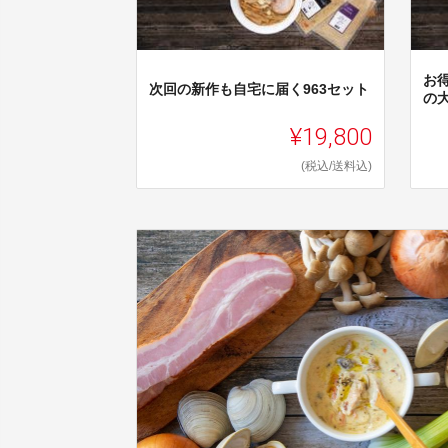
お
次回の新作も自宅に届く963セット
の大
¥19,800
(税込/送料込)