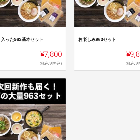
々入った963基本セット
お楽しみ963セット
¥7,800
¥9,
(税込/送料込)
(税込/送