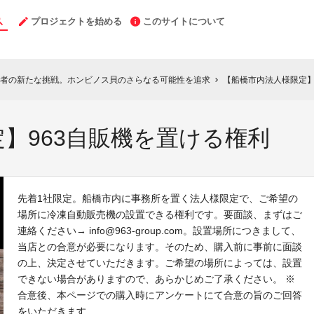
プロジェクトを始める
このサイトについて
者の新たな挑戦。ホンビノス貝のさらなる可能性を追求
【船橋市内法人様限定】
chevron_right
】963自販機を置ける権利
先着1社限定。船橋市内に事務所を置く法人様限定で、ご希望の
場所に冷凍自動販売機の設置できる権利です。要面談、まずはご
連絡ください→ info@963-group.com。設置場所につきまして、
当店との合意が必要になります。そのため、購入前に事前に面談
の上、決定させていただきます。ご希望の場所によっては、設置
できない場合がありますので、あらかじめご了承ください。 ※
合意後、本ページでの購入時にアンケートにて合意の旨のご回答
をいただきます