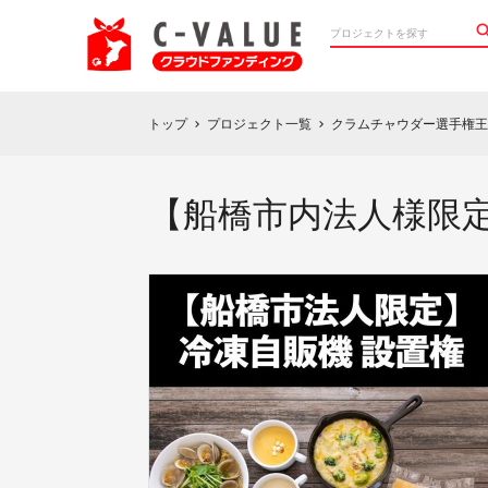
トップ
プロジェクト一覧
クラムチャウダー選手権王
chevron_right
chevron_right
【船橋市内法人様限定