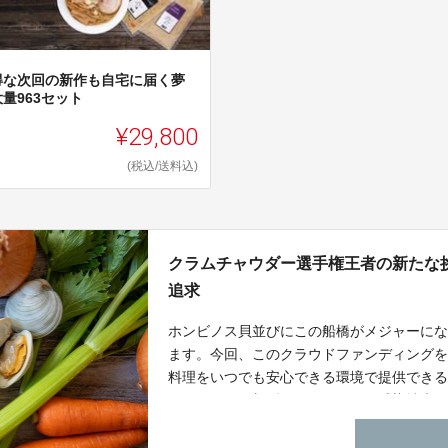
得な次回の新作も自宅に届く夢
量963セット
¥29,800
(税込/送料込)
クラムチャウダー選手権王者の新たな
追求
ホンビノス貝並びにこの船橋がメジャーに
ます。今回、このクラウドファンディング
料理をいつでも安心できる環境で提供でき
えています。新型コロナウィルス感染拡大
いると思いますので、ご自宅でいつでもお
です。C-VALUE先行販売の新作もありま