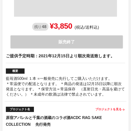
¥3,850
48
残り
(税込/送料込)
販売終了
ご提供予定時期：2021年12月15日より順次発送致します。
概要
藍苺酒500ml １本 =一般発売に先行してご購入いただけます。
＊常温便での配送となります。 ＊商品の発送は12月15日以降に順次
発送となります。 ＊保管方法＝常温保存 （直射日光・高温を避けて
ください。） ＊未成年の飲酒は法律で禁止されています。
プロジェクト名
プロジェクトを見る
arrow_forward
原宿アパレルと千葉の酒蔵のコラボ酒ACDC RAG SAKE
COLLECTION 先行発売