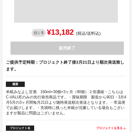
¥13,182
5
残り
(税込/送料込)
販売終了
ご提供予定時期：プロジェクト終了後3月21日より順次発送致し
ます。
概要
米糀みなよし甘酒 150ml×30個×3ヶ月（90個）２倍濃縮・こちらは
C-VALUEのみの先行発売商品です。・賞味期限 製造から90日・3月4
月5月の3ヶ月間毎月21日より随時発送順次発送となります。・常温便
でお届けします。・充填時に残った米糀が沈澱している場合もござい
ますが製品に問題はございません。
プロジェクト名
プロジェクトを見る
arrow_forward