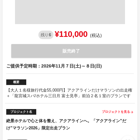
¥110,000
6
残り
(税込)
販売終了
ご提供予定時期：2026年11月７日(土)～８日(日)
概要
【大人１名様旅行代金55,000円】アクアラインだけマラソンの出走権
＋「龍宮城スパ/ホテル三日月 富士見亭」前泊２名１室のプランです
プロジェクト名
プロジェクトを見る
arrow_forward
絶景ホテルで心と体を整え、アクアラインへ。「アクアライン”だ
け”マラソン2026」限定出走プラン