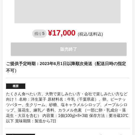
¥17,000
5
残り
(税込/送料込)
販売終了
ご提供予定時期：2023年6月1日以降順次発送（配送日時の指定
不可）
概要
たくさん食べたい方、大勢で楽しみたい方・会社で楽しみたい方など
向け！ 名称：洋生菓子 原材料名：牛乳（千葉県産）、卵、ピーナッ
ツバター、生クリーム、砂糖、塩キャラメルシロップ、メープルシロ
ップ、落花生、練乳／ 香料、カラメル色素 （一部に卵・乳成分・落
花生・大豆を含む） 内容量：1個(100g)×8×3箱 保存方法：要冷蔵10℃
以下 賞味期限：製造から7日