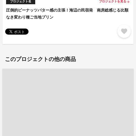
プロジェクト名
プロジェクトを見る
arrow_forward
圧倒的ピーナッツバター感の主張！海辺の民宿発 南房総感じる比類
なき変わり種ご当地プリン
favorite
このプロジェクトの他の商品