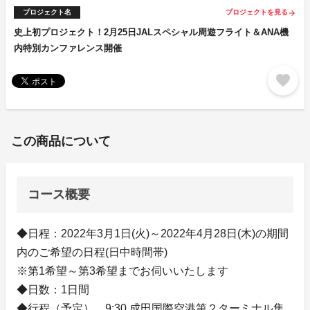
プロジェクト名
プロジェクトを見る
arrow_forward
史上初プロジェクト！2月25日JALスペシャル周遊フライト＆ANA機
内特別カンファレンス開催
favorite
この商品について
コース概要
◆日程：2022年3月1日(火)～2022年4月28日(木)の期間
内のご希望の日程(日中時間帯)
※第1希望～第3希望までお伺いいたします
◆日数：1日間
◆行程（予定） 9:30 成田国際空港第２ターミナル集