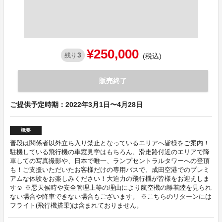
¥250,000
3
残り
(税込)
販売終了
ご提供予定時期：2022年3月1日〜4月28日
概要
普段は関係者以外立ち入り禁止となっているエリアへ皆様をご案内！
駐機している飛行機の車窓見学はもちろん、滑走路付近のエリアで降
車しての写真撮影や、日本で唯一、ランプセントラルタワーへの登頂
も！ご支援いただいたお客様だけの専用バスで、成田空港でのプレミ
アムな体験をお楽しみください！大迫力の飛行機が皆様をお迎えしま
す☺ ※悪天候時や安全管理上等の理由により航空機の離着陸を見られ
ない場合や降車できない場合もございます。 ※こちらのリターンには
フライト(飛行機搭乗)は含まれておりません。