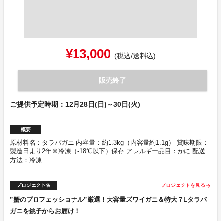
¥13,000
(税込/送料込)
販売終了
ご提供予定時期：12月28日(日)～30日(火)
概要
原材料名：タラバガニ 内容量：約1.3kg（内容量約1.1g） 賞味期限：
製造日より2年※冷凍（-18℃以下）保存 アレルギー品目：かに 配送
方法：冷凍
プロジェクト名
プロジェクトを見る
arrow_forward
”蟹のプロフェッショナル”厳選！大容量ズワイガニ＆特大７Lタラバ
ガニを銚子からお届け！