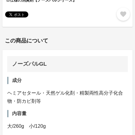
ロ仕様の消臭剤【ノーズパルシリーズ】
favorite
この商品について
ノーズパルGL
成分
ヘミアセタール・天然ゲル化剤・精製両性高分子化合
物・防カビ剤等
内容量
大/260g 小/120g