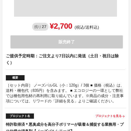
¥2,700
27
残り
(税込/送料込)
販売終了
ご提供予定時期：ご注文より7日以内に発送（土日・祝日は除
く）
概要
［セット内容］ ノーズパルGL（小：120g）/ 3個 ■ 価格（税込）は、
送料・梱包代（835円）を含みます。 ■ エコロジーの一環として弊社
では梱包用包材の再利用に取り組んでいます。※商品の成分・注意事
項については、リワードの「詳細を見る」よりご確認ください。
プロジェクト名
プロジェクトを見る
arrow_forward
特許取得済＊悪臭成分を高分子ポリマーが吸着＆捕捉する業務用・プ