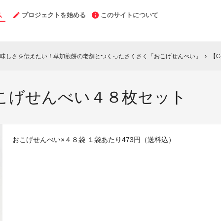
プロジェクトを始める
このサイトについて
味しさを伝えたい！草加煎餅の老舗とつくったさくさく「おこげせんべい」
【C
chevron_right
】おこげせんべい４８枚セット
おこげせんべい×４８袋 １袋あたり473円（送料込）