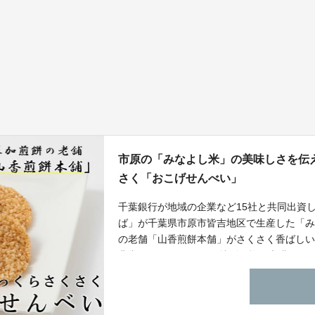
市原の「みなよし米」の美味しさを伝
さく「おこげせんべい」
千葉銀行が地域の企業など15社と共同出資
ば」が千葉県市原市皆吉地区で生産した「
の老舗「山香煎餅本舗」がさくさく香ばし
非常にお得なC-VALUE特別価格＋米糀み