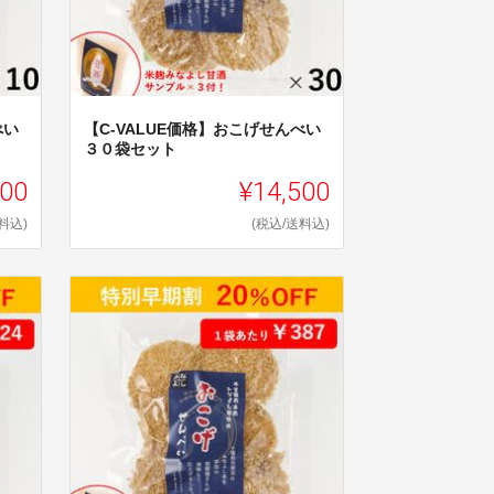
べい
【C-VALUE価格】おこげせんべい
３０袋セット
300
¥14,500
料込)
(税込/送料込)