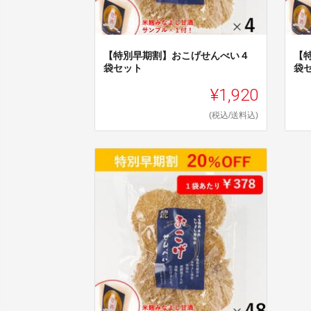
【特別早期割】おこげせんべい４
【
袋セット
袋
¥1,920
(税込/送料込)