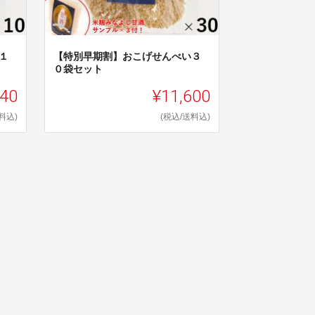
１
【特別早期割】おこげせんべい３
０袋セット
240
¥11,600
料込)
(税込/送料込)