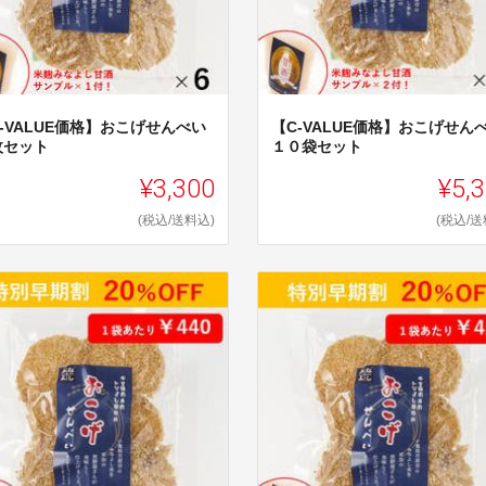
-VALUE価格】おこげせんべい
【C-VALUE価格】おこげせん
枚セット
１０袋セット
¥3,300
¥5,
(税込/送料込)
(税込/送