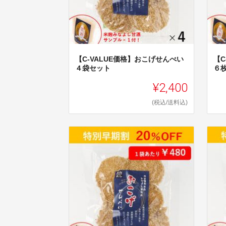
【C-VALUE価格】おこげせんべい
【C
４袋セット
６
¥2,400
(税込/送料込)