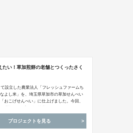
えたい！草加煎餅の老舗とつくったさく
して設立した農業法人「フレッシュファームち
みなよし米」を、埼玉県草加市の草加せんべい
い「おこげせんべい」に仕上げました。今回、
なよし甘酒サンプル付で皆様にお届けします！
プロジェクトを見る