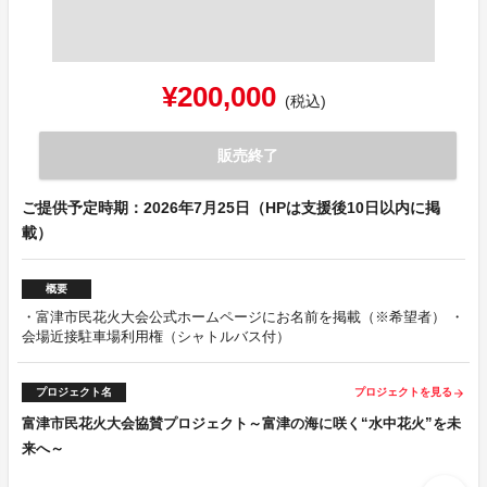
¥200,000
(税込)
販売終了
ご提供予定時期：2026年7月25日（HPは支援後10日以内に掲
載）
概要
・富津市民花火大会公式ホームページにお名前を掲載（※希望者） ・
会場近接駐車場利用権（シャトルバス付）
プロジェクト名
プロジェクトを見る
arrow_forward
富津市民花火大会協賛プロジェクト～富津の海に咲く“水中花火”を未
来へ～