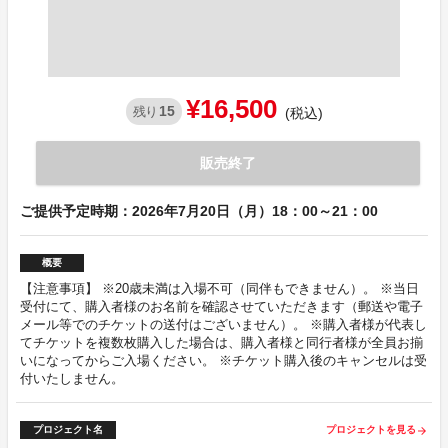
¥16,500
15
残り
(税込)
販売終了
ご提供予定時期：2026年7月20日（月）18：00～21：00
概要
【注意事項】 ※20歳未満は入場不可（同伴もできません）。 ※当日
受付にて、購入者様のお名前を確認させていただきます（郵送や電子
メール等でのチケットの送付はございません）。 ※購入者様が代表し
てチケットを複数枚購入した場合は、購入者様と同行者様が全員お揃
いになってからご入場ください。 ※チケット購入後のキャンセルは受
付いたしません。
プロジェクト名
プロジェクトを見る
arrow_forward