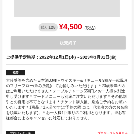
¥4,500
128
残り
(税込)
販売終了
ご提供予定時期：2022年12月1日(木)～2023年3月31日(金)
概要
大吟醸等を含めた日本酒33種＋ウイスキー&リキュール9種が一献風月
のフリーフロー(飲み放題)にてお愉しみいただけます＊20歳未満の方
はご利用いただけません＊テーブルチャージ550円／お一人様を別途
申し受けます＊フードメニューも別途ご注文いただけます＊その他割
引との併用は不可となります＊チケット購入後、別途ご予約をお願い
いたします＊1商品／1人分です(ご予約の際には、代表者の方のお名前
を頂戴いたします)。＊お一人様1回限りのご利用となります。※お客
様都合によるキャンセルに対応しておりません。
プロジェクト名
プロジェクトを見る
arrow_forward