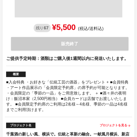
¥5,500
67
残り
(税込/送料込)
販売終了
ご提供予定時期：酒類はご購入後1週間以内に発送いたします。
概要
■入会特典 ・お好きな「伝統工芸の酒器」をプレゼント + ■会員特典
・アート作品展示の「会員限定予約席」の席予約が可能となります。
・会員限定の「季節の一品」をご用意致します。 ＋ ■酒々井の夜明
け：飯沼本家（2,500円相当） ■会員カードは店舗でお渡しいたしま
す。 ■会員限定予約席のご利用は2名様～4名様、季節の一品は4名様
までご利用頂けます。
プロジェクト名
プロジェクトを見る
arrow_forward
千葉酒の新しい風、横浜で。伝統と革新の融合。一献風月横浜、新店