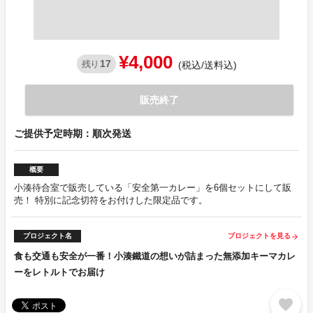
¥4,000
17
残り
(税込/送料込)
販売終了
ご提供予定時期：順次発送
概要
小湊待合室で販売している「安全第一カレー」を6個セットにして販
売！ 特別に記念切符をお付けした限定品です。
プロジェクト名
プロジェクトを見る
arrow_forward
食も交通も安全が一番！小湊鐵道の想いが詰まった無添加キーマカレ
ーをレトルトでお届け
favorite