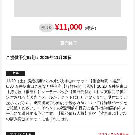
¥11,000
0
残り
(税込)
販売終了
ご提供予定時期：2025年11月29日
概要
11/29（土）房総横断パンの旅-秋-参加チケット【集合時間・場所】
8:30 五井駅東口こみなと待合室【解散時間・場所】16:20 五井駅東口
【持ち物（推奨）】クーラーバック【当日受付方法】※支援完了後に
送付される支援完了メールがチケット代わりとなります。受付にてご
提示ください。※支援完了後のお手続き方法については詳細ページを
ご確認ください。※イベントの2週間前を目安に当日の詳細案内をメ
ールにて送付する予定です。【最少催行人員】10名【注意事項】パン
の購入費はチケットに含まれません。
プロジェクト名
プロジェクトを見る
arrow_forward