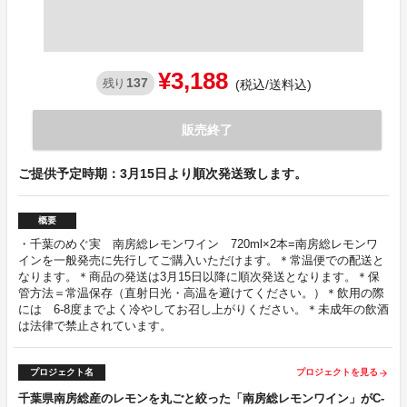
¥3,188
137
残り
(税込/送料込)
販売終了
ご提供予定時期：3月15日より順次発送致します。
概要
・千葉のめぐ実 南房総レモンワイン 720ml×2本=南房総レモンワ
インを一般発売に先行してご購入いただけます。＊常温便での配送と
なります。＊商品の発送は3月15日以降に順次発送となります。＊保
管方法＝常温保存（直射日光・高温を避けてください。）＊飲用の際
には 6-8度までよく冷やしてお召し上がりください。＊未成年の飲酒
は法律で禁止されています。
プロジェクト名
プロジェクトを見る
arrow_forward
千葉県南房総産のレモンを丸ごと絞った「南房総レモンワイン」がC-