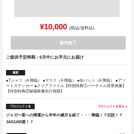
¥10,000
(税込/送料込)
販売終了
ご提供予定時期：6月中にお手元にお届け
概要
●Tシャツ（A 降臨） ●マスク（A 降臨） ●缶バッジ（A 降臨） ●アソ
ートステッカー ●クリアファイル【特別特典①バーチャル背景画像】
【特別特典②秘蔵映像先行視聴】
プロジェクト名
プロジェクトを見る
arrow_forward
ジャガー星への帰還から半年の歳月を経て・・・降臨！？伝説！？
JAGUAR星！？